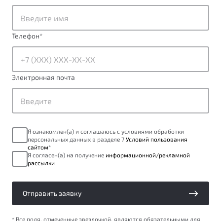
от 1 699 990 ₽*
Подробно
Обзор
В наличии
Телефон
*
X70
Будьте еще более уверены на дорогах с программой
"Помощь на дорогах"
Автомобили в наличии
Электронная почта
Тест-драйв
Преимущества программы
Автокредит
Спецпредложения
Я ознакомлен(а) и соглашаюсь с условиями обработки
персональных данных в разделе 7
Условий пользования
Запись на сервис
сайтом
*
Калькулятор ТО
Я согласен(а) на получение
информационной/рекламной
рассылки
Универсальный кроссовер
Клиентская поддержка
от 2 499 990 ₽*
Отправить заявку
Обзор
В наличии
* Все поля, отмеченные звездочкой, являются обязательными для