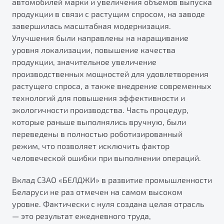
автомобилей марки и увеличения объемов выпуска
от 1 699 990 ₽*
продукции в связи с растущим спросом, на заводе
Подробно
завершилась масштабная модернизация.
Обзор
В наличии
Улучшения были направлены на наращивание
уровня локализации, повышение качества
X70
Будьте еще более уверены на дорогах с программой
продукции, значительное увеличение
"Помощь на дорогах"
Автомобили в наличии
производственных мощностей для удовлетворения
Тест-драйв
растущего спроса, а также внедрение современных
Преимущества программы
Автокредит
технологий для повышения эффективности и
Спецпредложения
экологичности производства. Часть процедур,
которые раньше выполнялись вручную, были
переведены в полностью роботизированный
Запись на сервис
режим, что позволяет исключить фактор
Калькулятор ТО
человеческой ошибки при выполнении операций.
Универсальный кроссовер
Клиентская поддержка
Вклад СЗАО «БЕЛДЖИ» в развитие промышленности
от 2 499 990 ₽*
Беларуси не раз отмечен на самом высоком
уровне. Фактически с нуля создана целая отрасль
Обзор
В наличии
— это результат ежедневного труда,