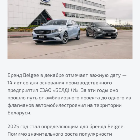
ПОДДЕРЖКА
Автокредит
О дилерском центре
Трейд-ин
Гарантия Belgee
Правовая информация
Яркий кроссовер
Страхование
Belgee Линк
от 2 219 990 ₽*
Расчет КАСКО
Belgee Клуб
Обзор
В наличии
Belgee Плюс
Реферальная программа
S50
Клиентская поддержка
Бренд Belgee в декабре отмечает важную дату —
14 лет со дня основания производственного
Помощь на дорогах
предприятия СЗАО «БЕЛДЖИ». За эти годы оно
прошло путь от амбициозного проекта до одного из
флагманов автомобилестроения на территории
Беларуси.
2025 год стал определяющим для бренда Belgee.
Помимо значительного роста популярности
Узнайте о специальных выгодах при покупке
Элегантный и практичный седан
автомобиля Belgee