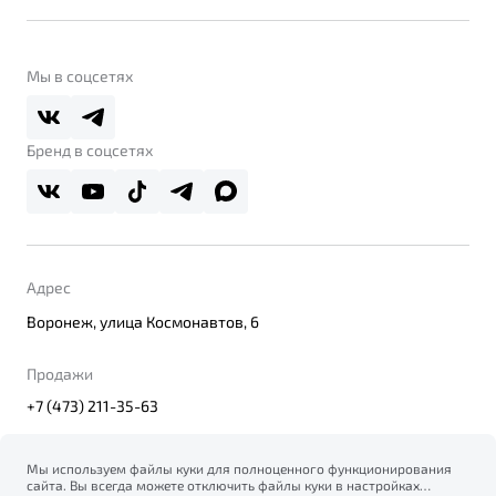
Контакты
Belgee Линк
О бренде
Belgee Клуб
О дилерском центре
Мы в соцсетях
Belgee Плюс
Правовая информация
Реферальная программа
Бренд в соцсетях
Адрес
Воронеж, улица Космонавтов, 6
Продажи
+7 (473) 211-35-63
Мы используем файлы куки для полноценного функционирования
сайта. Вы всегда можете отключить файлы куки в настройках
© 2026