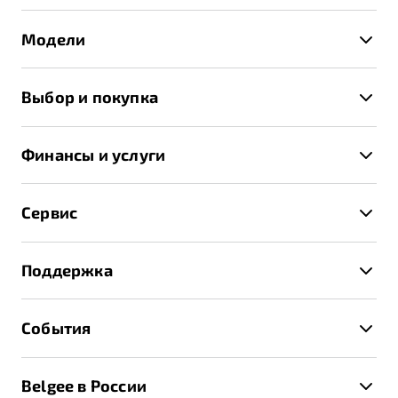
Модели
X50+
Выбор и покупка
S50
Автомобили в наличии
X70
Финансы и услуги
Спецпредложения и Акции
Автокредит
Записаться на тест-драйв
Сервис
Трейд-ин
Получить предложение
Записаться на сервис
Страхование
Поддержка
Руководство по эксплуатации
Расчет КАСКО
Гарантия Belgee
Техническое обслуживание
События
Клиентская поддержка
Калькулятор ТО
Новости
Помощь на дорогах
Belgee в России