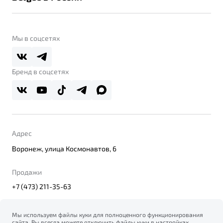
Контакты
Belgee Линк
О бренде
Belgee Клуб
О дилерском центре
Мы в соцсетях
Belgee Плюс
Правовая информация
Реферальная программа
Бренд в соцсетях
Адрес
Воронеж, улица Космонавтов, 6
Продажи
+7 (473) 211-35-63
Мы используем файлы куки для полноценного функционирования
сайта. Вы всегда можете отключить файлы куки в настройках