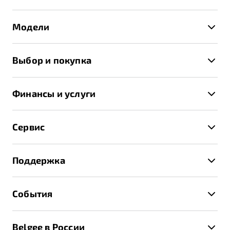
Модели
X50+
Выбор и покупка
S50
Автомобили в наличии
X70
Финансы и услуги
Спецпредложения и Акции
Автокредит
Записаться на тест-драйв
Сервис
Трейд-ин
Получить предложение
Записаться на сервис
Страхование
Поддержка
Руководство по эксплуатации
Расчет КАСКО
Гарантия Belgee
Техническое обслуживание
События
Клиентская поддержка
Калькулятор ТО
Новости
Помощь на дорогах
Belgee в России