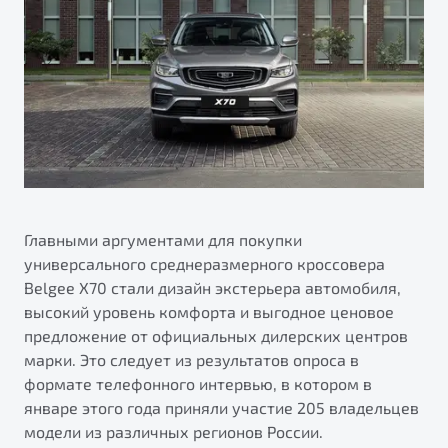
ПОДДЕРЖКА
Автокредит
О дилерском центре
Трейд-ин
Гарантия Belgee
Правовая информация
Яркий кроссовер
Страхование
Belgee Линк
от 2 219 990 ₽*
Расчет КАСКО
Belgee Клуб
Обзор
В наличии
Belgee Плюс
Реферальная программа
S50
Клиентская поддержка
Главными аргументами для покупки
универсального среднеразмерного кроссовера
Помощь на дорогах
Belgee X70 стали дизайн экстерьера автомобиля,
высокий уровень комфорта и выгодное ценовое
предложение от официальных дилерских центров
марки. Это следует из результатов опроса в
формате телефонного интервью, в котором в
январе этого года приняли участие 205 владельцев
Узнайте о специальных выгодах при покупке
модели из различных регионов России.
Элегантный и практичный седан
автомобиля Belgee