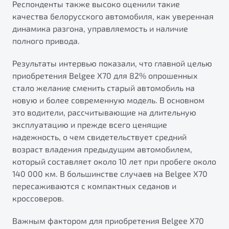
Респонденты также высоко оценили такие
от 1 699 990 ₽*
качества белорусского автомобиля, как уверенная
Подробно
динамика разгона, управляемость и наличие
Обзор
В наличии
полного привода.
X70
Будьте еще более уверены на дорогах с программой
Результаты интервью показали, что главной целью
"Помощь на дорогах"
Автомобили в наличии
приобретения Belgee X70 для 82% опрошенных
Тест-драйв
стало желание сменить старый автомобиль на
Преимущества программы
Автокредит
новую и более современную модель. В основном
Спецпредложения
это водители, рассчитывающие на длительную
эксплуатацию и прежде всего ценящие
надежность, о чем свидетельствует средний
Запись на сервис
возраст владения предыдущим автомобилем,
Калькулятор ТО
который составляет около 10 лет при пробеге около
Универсальный кроссовер
Клиентская поддержка
140 000 км. В большинстве случаев на Belgee X70
от 2 499 990 ₽*
пересаживаются с компактных седанов и
кроссоверов.
Обзор
В наличии
Важным фактором для приобретения Belgee Х70