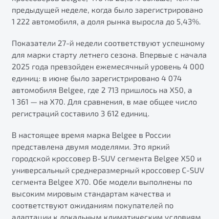
от 1 699 990 ₽*
предыдущей неделе, когда было зарегистрировано
Подробно
1 222 автомобиля, а доля рынка выросла до 5,43%.
Обзор
В наличии
Показатели 27-й недели соответствуют успешному
для марки старту летнего сезона. Впервые с начала
X70
Будьте еще более уверены на дорогах с программой
2025 года превзойден ежемесячный уровень 4 000
"Помощь на дорогах"
Автомобили в наличии
единиц: в июне было зарегистрировано 4 074
Тест-драйв
Преимущества программы
автомобиля Belgee, где 2 713 пришлось на X50, а
Автокредит
1 361 — на X70. Для сравнения, в мае общее число
Спецпредложения
регистраций составило 3 612 единиц.
В настоящее время марка Belgee в России
Запись на сервис
представлена двумя моделями. Это яркий
Калькулятор ТО
городской кроссовер B-SUV сегмента Belgee X50 и
Универсальный кроссовер
Клиентская поддержка
универсальный среднеразмерный кроссовер C-SUV
от 2 499 990 ₽*
сегмента Belgee X70. Обе модели выполнены по
высоким мировым стандартам качества и
Обзор
В наличии
соответствуют ожиданиям покупателей по
адаптации к локальным климатическим условиям.