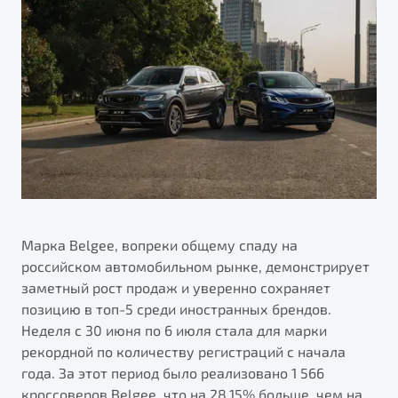
ПОДДЕРЖКА
Автокредит
О дилерском центре
Трейд-ин
Гарантия Belgee
Правовая информация
Яркий кроссовер
Страхование
Belgee Линк
от 2 219 990 ₽*
Расчет КАСКО
Belgee Клуб
Обзор
В наличии
Belgee Плюс
Реферальная программа
S50
Клиентская поддержка
Помощь на дорогах
Марка Belgee, вопреки общему спаду на
российском автомобильном рынке, демонстрирует
заметный рост продаж и уверенно сохраняет
позицию в топ-5 среди иностранных брендов.
Неделя c 30 июня по 6 июля стала для марки
рекордной по количеству регистраций с начала
года. За этот период было реализовано 1 566
Узнайте о специальных выгодах при покупке
Элегантный и практичный седан
кроссоверов Belgee, что на 28,15% больше, чем на
автомобиля Belgee