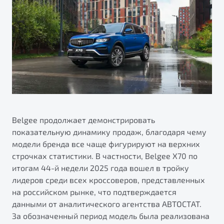
ПОДДЕРЖКА
Автокредит
О дилерском центре
Трейд-ин
Гарантия Belgee
Правовая информация
Яркий кроссовер
Страхование
Belgee Линк
от 2 219 990 ₽*
Расчет КАСКО
Belgee Клуб
Обзор
В наличии
Belgee Плюс
Реферальная программа
S50
Клиентская поддержка
Belgee продолжает демонстрировать
показательную динамику продаж, благодаря чему
Помощь на дорогах
модели бренда все чаще фигурируют на верхних
строчках статистики. В частности, Belgee X70 по
итогам 44-й недели 2025 года вошел в тройку
лидеров среди всех кроссоверов, представленных
на российском рынке, что подтверждается
данными от аналитического агентства АВТОСТАТ.
Узнайте о специальных выгодах при покупке
За обозначенный период модель была реализована
Элегантный и практичный седан
автомобиля Belgee