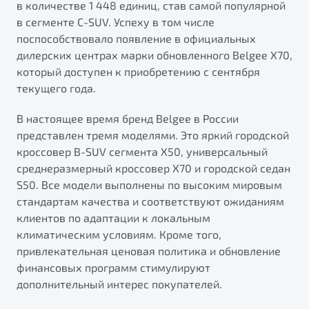
в количестве 1 448 единиц, став самой популярной
от 1 699 990 ₽*
в сегменте C-SUV. Успеху в том числе
Подробно
поспособствовало появление в официальных
Обзор
В наличии
дилерских центрах марки обновленного Belgee X70,
который доступен к приобретению с сентября
X70
Будьте еще более уверены на дорогах с программой
текущего года.
"Помощь на дорогах"
Автомобили в наличии
Тест-драйв
В настоящее время бренд Belgee в России
Преимущества программы
Автокредит
представлен тремя моделями. Это яркий городской
Спецпредложения
кроссовер B-SUV сегмента X50, универсальный
среднеразмерный кроссовер X70 и городской седан
S50. Все модели выполнены по высоким мировым
Запись на сервис
стандартам качества и соответствуют ожиданиям
Калькулятор ТО
клиентов по адаптации к локальным
Универсальный кроссовер
Клиентская поддержка
климатическим условиям. Кроме того,
от 2 499 990 ₽*
привлекательная ценовая политика и обновление
финансовых программ стимулируют
дополнительный интерес покупателей.
Обзор
В наличии