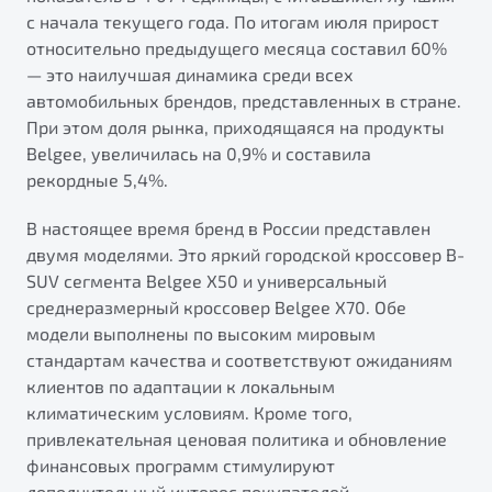
от 1 699 990 ₽*
с начала текущего года. По итогам июля прирост
Подробно
относительно предыдущего месяца составил 60%
Обзор
В наличии
— это наилучшая динамика среди всех
автомобильных брендов, представленных в стране.
При этом доля рынка, приходящаяся на продукты
X70
Будьте еще более уверены на дорогах с программой
"Помощь на дорогах"
Belgee, увеличилась на 0,9% и составила
Автомобили в наличии
рекордные 5,4%.
Тест-драйв
Преимущества программы
Автокредит
В настоящее время бренд в России представлен
Спецпредложения
двумя моделями. Это яркий городской кроссовер B-
SUV сегмента Belgee X50 и универсальный
среднеразмерный кроссовер Belgee X70. Обе
Запись на сервис
модели выполнены по высоким мировым
Калькулятор ТО
стандартам качества и соответствуют ожиданиям
Универсальный кроссовер
Клиентская поддержка
клиентов по адаптации к локальным
от 2 499 990 ₽*
климатическим условиям. Кроме того,
привлекательная ценовая политика и обновление
Обзор
В наличии
финансовых программ стимулируют
дополнительный интерес покупателей.