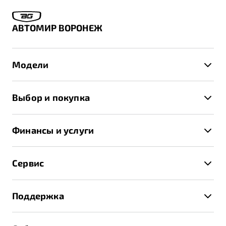
АВТОМИР ВОРОНЕЖ
Модели
X50+
Выбор и покупка
S50
Автомобили в наличии
X70
Финансы и услуги
Спецпредложения и Акции
Автокредит
Записаться на тест-драйв
Сервис
Трейд-ин
Получить предложение
Записаться на сервис
Страхование
Поддержка
Руководство по эксплуатации
Расчет КАСКО
Гарантия Belgee
Техническое обслуживание