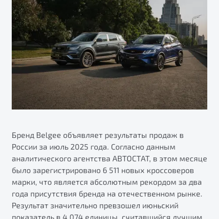
ПОДДЕРЖКА
Автокредит
О дилерском центре
Трейд-ин
Гарантия Belgee
Правовая информация
Яркий кроссовер
Страхование
Belgee Линк
от 2 219 990 ₽*
Расчет КАСКО
Belgee Клуб
Обзор
В наличии
Belgee Плюс
Реферальная программа
S50
Клиентская поддержка
Помощь на дорогах
Бренд Belgee объявляет результаты продаж в
России за июль 2025 года. Согласно данным
аналитического агентства АВТОСТАТ, в этом месяце
было зарегистрировано 6 511 новых кроссоверов
марки, что является абсолютным рекордом за два
года присутствия бренда на отечественном рынке.
Результат значительно превзошел июньский
Узнайте о специальных выгодах при покупке
Элегантный и практичный седан
показатель в 4 074 единицы, считавшийся лучшим
автомобиля Belgee