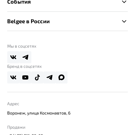
События
Клиентская поддержка
Калькулятор ТО
Новости
Помощь на дорогах
Belgee в России
Контакты
Belgee Линк
О бренде
Belgee Клуб
О дилерском центре
Мы в соцсетях
Belgee Плюс
Правовая информация
Реферальная программа
Бренд в соцсетях
Адрес
Воронеж, улица Космонавтов, 6
Продажи