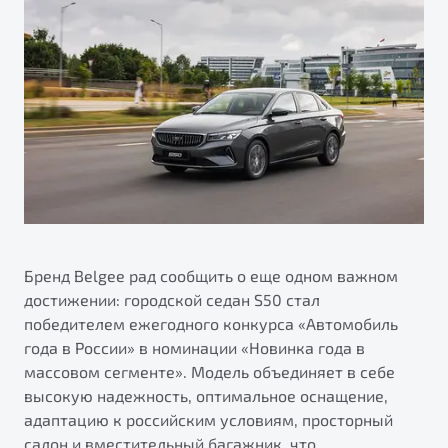
ПОДДЕРЖКА
Автокредит
О бренде
Трейд-ин
Гарантия Belgee
О дилерском центре
Яркий кроссовер
Страхование
Belgee Линк
Правовая информация
от 2 219 990 ₽*
Расчет КАСКО
Belgee Клуб
Обзор
В наличии
Belgee Плюс
Реферальная программа
S50
Клиентская поддержка
Помощь на дорогах
Бренд Belgee рад сообщить о еще одном важном
достижении: городской седан S50 стал
победителем ежегодного конкурса «Автомобиль
года в России» в номинации «Новинка года в
массовом сегменте». Модель объединяет в себе
высокую надежность, оптимальное оснащение,
адаптацию к российским условиям, просторный
Узнайте о специальных выгодах при покупке
Элегантный и практичный седан
салон и вместительный багажник, что
автомобиля Belgee