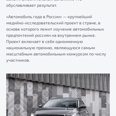
от 1 699 990 ₽*
обуславливает результат.
Подробно
«Автомобиль года в России» — крупнейший
Обзор
В наличии
медийно-исследовательский проект в стране, в
основе которого лежит изучение автомобильных
X70
Будьте еще более уверены на дорогах с программой
предпочтений россиян на внутреннем рынке.
"Помощь на дорогах"
Автомобили в наличии
Проект включает в себя одноименную
Тест-драйв
Преимущества программы
национальную премию, являющуюся самым
Автокредит
масштабным автомобильным конкурсом по числу
Спецпредложения
участников.
Запись на сервис
Калькулятор ТО
Универсальный кроссовер
Клиентская поддержка
от 2 499 990 ₽*
Обзор
В наличии