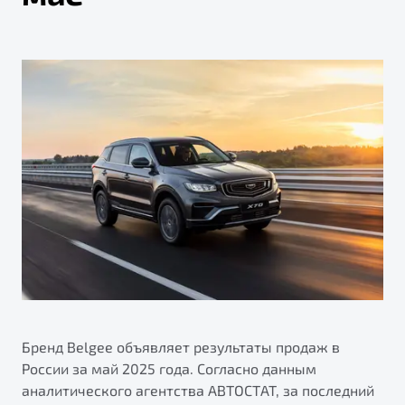
ПОДДЕРЖКА
Автокредит
О дилерском центре
Трейд-ин
Гарантия Belgee
Правовая информация
Яркий кроссовер
Страхование
Belgee Линк
от 2 219 990 ₽*
Расчет КАСКО
Belgee Клуб
Обзор
В наличии
Belgee Плюс
Реферальная программа
S50
Клиентская поддержка
Помощь на дорогах
Бренд Belgee объявляет результаты продаж в
России за май 2025 года. Согласно данным
Узнайте о специальных выгодах при покупке
аналитического агентства АВТОСТАТ, за последний
Элегантный и практичный седан
автомобиля Belgee