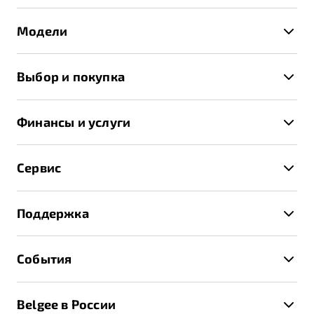
Модели
X50+
Выбор и покупка
S50
Автомобили в наличии
X70
Финансы и услуги
Спецпредложения и Акции
Автокредит
Записаться на тест-драйв
Сервис
Трейд-ин
Получить предложение
Записаться на сервис
Страхование
Поддержка
Руководство по эксплуатации
Расчет КАСКО
Гарантия Belgee
Техническое обслуживание
События
Клиентская поддержка
Калькулятор ТО
Новости
Помощь на дорогах
Belgee в России