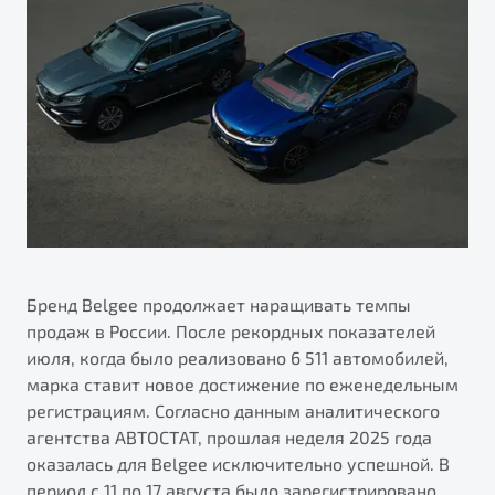
ПОДДЕРЖКА
Автокредит
О дилерском центре
Трейд-ин
Гарантия Belgee
Правовая информация
Яркий кроссовер
Страхование
Belgee Линк
от 2 219 990 ₽*
Расчет КАСКО
Belgee Клуб
Обзор
В наличии
Belgee Плюс
Реферальная программа
S50
Клиентская поддержка
Помощь на дорогах
Бренд Belgee продолжает наращивать темпы
продаж в России. После рекордных показателей
июля, когда было реализовано 6 511 автомобилей,
марка ставит новое достижение по еженедельным
регистрациям. Согласно данным аналитического
агентства АВТОСТАТ, прошлая неделя 2025 года
оказалась для Belgee исключительно успешной. В
Узнайте о специальных выгодах при покупке
Элегантный и практичный седан
период с 11 по 17 августа было зарегистрировано
автомобиля Belgee