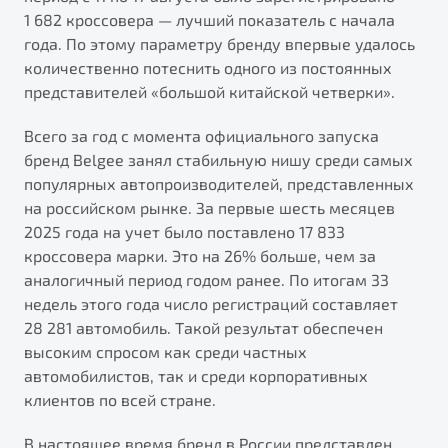
от 1 699 990 ₽*
1 682 кроссовера — лучший показатель с начала
Подробно
года. По этому параметру бренду впервые удалось
Обзор
В наличии
количественно потеснить одного из постоянных
представителей «большой китайской четверки».
X70
Будьте еще более уверены на дорогах с программой
Всего за год с момента официального запуска
"Помощь на дорогах"
Автомобили в наличии
бренд Belgee занял стабильную нишу среди самых
Тест-драйв
Преимущества программы
популярных автопроизводителей, представленных
Автокредит
на российском рынке. За первые шесть месяцев
Спецпредложения
2025 года на учет было поставлено 17 833
кроссовера марки. Это на 26% больше, чем за
аналогичный период годом ранее. По итогам 33
Запись на сервис
недель этого года число регистраций составляет
Калькулятор ТО
28 281 автомобиль. Такой результат обеспечен
Универсальный кроссовер
Клиентская поддержка
высоким спросом как среди частных
от 2 499 990 ₽*
автомобилистов, так и среди корпоративных
клиентов по всей стране.
Обзор
В наличии
В настоящее время бренд в России представлен