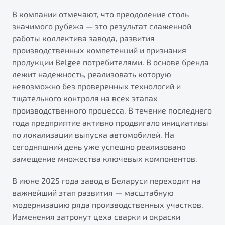
от 1 699 990 ₽*
В компании отмечают, что преодоление столь
Подробно
значимого рубежа — это результат слаженной
Обзор
В наличии
работы коллектива завода, развития
производственных компетенций и признания
X70
Будьте еще более уверены на дорогах с программой
продукции Belgee потребителями. В основе бренда
"Помощь на дорогах"
Автомобили в наличии
лежит надежность, реализовать которую
Тест-драйв
невозможно без проверенных технологий и
Преимущества программы
Автокредит
тщательного контроля на всех этапах
Спецпредложения
производственного процесса. В течение последнего
года предприятие активно продвигало инициативы
по локализации выпуска автомобилей. На
Запись на сервис
сегодняшний день уже успешно реализовано
Калькулятор ТО
замещение множества ключевых компонентов.
Универсальный кроссовер
Клиентская поддержка
В июне 2025 года завод в Беларуси переходит на
от 2 499 990 ₽*
важнейший этап развития — масштабную
модернизацию ряда производственных участков.
Обзор
В наличии
Изменения затронут цеха сварки и окраски