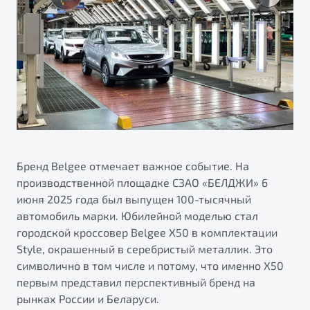
ПОДДЕРЖКА
Автокредит
О бренде
Трейд-ин
Гарантия Belgee
О дилерском центре
Яркий кроссовер
Страхование
Belgee Линк
Правовая информация
от 2 219 990 ₽*
Расчет КАСКО
Belgee Клуб
Обзор
В наличии
Belgee Плюс
Реферальная программа
S50
Клиентская поддержка
Бренд Belgee отмечает важное событие. На
производственной площадке СЗАО «БЕЛДЖИ» 6
Помощь на дорогах
июня 2025 года был выпущен 100-тысячный
автомобиль марки. Юбилейной моделью стал
городской кроссовер Belgee X50 в комплектации
Style, окрашенный в серебристый металлик. Это
символично в том числе и потому, что именно X50
первым представил перспективный бренд на
Узнайте о специальных выгодах при покупке
рынках России и Беларуси.
Элегантный и практичный седан
автомобиля Belgee