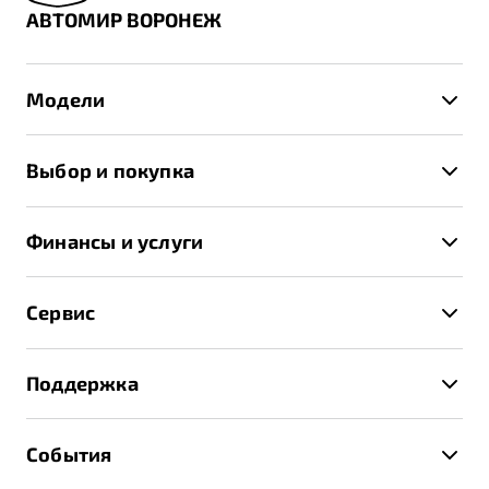
АВТОМИР ВОРОНЕЖ
Модели
X50+
Выбор и покупка
S50
Автомобили в наличии
X70
Финансы и услуги
Спецпредложения и Акции
Автокредит
Записаться на тест-драйв
Сервис
Трейд-ин
Получить предложение
Записаться на сервис
Страхование
Поддержка
Руководство по эксплуатации
Расчет КАСКО
Гарантия Belgee
Техническое обслуживание
События
Клиентская поддержка
Калькулятор ТО