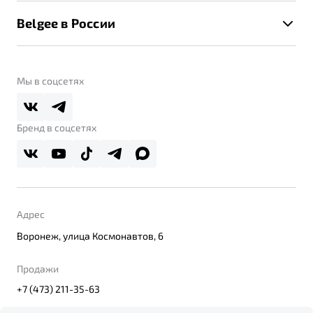
Belgee тур
Помощь на дорогах
Belgee в России
Новости
Belgee Линк
О бренде
Контакты
Belgee Клуб
О дилерском центре
Мы в соцсетях
Belgee Плюс
Правовая информация
Реферальная программа
Бренд в соцсетях
Адрес
Воронеж, улица Космонавтов, 6
Продажи
+7 (473) 211-35-63